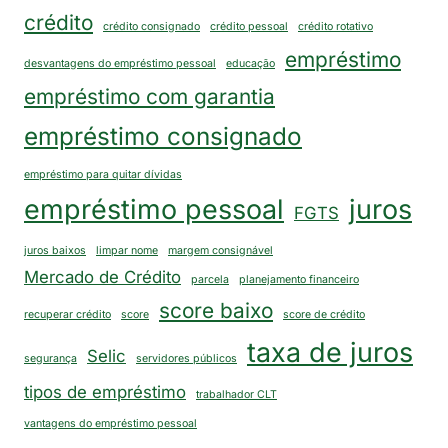
crédito
crédito consignado
crédito pessoal
crédito rotativo
empréstimo
desvantagens do empréstimo pessoal
educação
empréstimo com garantia
empréstimo consignado
empréstimo para quitar dívidas
empréstimo pessoal
juros
FGTS
juros baixos
limpar nome
margem consignável
Mercado de Crédito
parcela
planejamento financeiro
score baixo
recuperar crédito
score
score de crédito
taxa de juros
Selic
segurança
servidores públicos
tipos de empréstimo
trabalhador CLT
vantagens do empréstimo pessoal