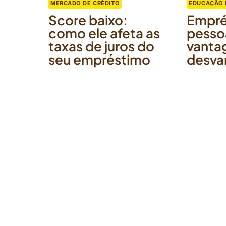
MERCADO DE CRÉDITO
EDUCAÇÃO 
Score baixo:
Empré
como ele afeta as
pesso
taxas de juros do
vanta
seu empréstimo
desva