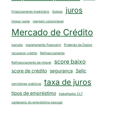
juros
Financiamento Imobiliário
Golpes
limpar nome
margem consignável
Mercado de Crédito
parcela
planejamento financeiro
Proteção de Dados
recuperar crédito
Refinanciamento
score baixo
Refinanciamento de Imóvel
score de crédito
segurança
Selic
taxa de juros
servidores públicos
tipos de empréstimo
trabalhador CLT
vantagens do empréstimo pessoal