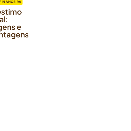
FINANCEIRA
stimo
al:
gens e
ntagens