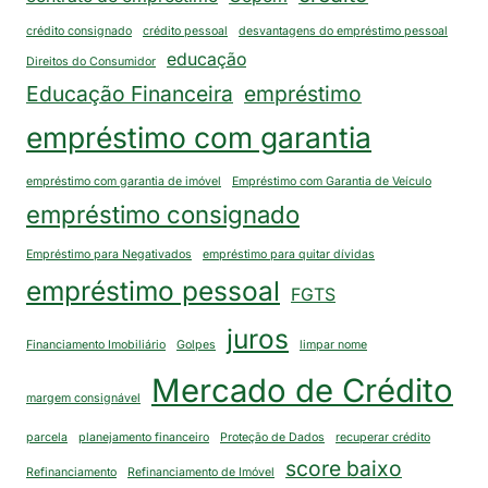
crédito consignado
crédito pessoal
desvantagens do empréstimo pessoal
educação
Direitos do Consumidor
Educação Financeira
empréstimo
empréstimo com garantia
empréstimo com garantia de imóvel
Empréstimo com Garantia de Veículo
empréstimo consignado
Empréstimo para Negativados
empréstimo para quitar dívidas
empréstimo pessoal
FGTS
juros
Financiamento Imobiliário
Golpes
limpar nome
Mercado de Crédito
margem consignável
parcela
planejamento financeiro
Proteção de Dados
recuperar crédito
score baixo
Refinanciamento
Refinanciamento de Imóvel